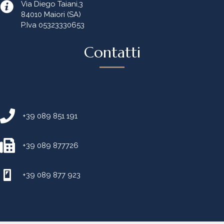
Via Diego Taiani,3
84010 Maiori (SA)
P.Iva 05323330653
Contatti
+39 089 851 191
+39 089 877726
+39 089 877 923